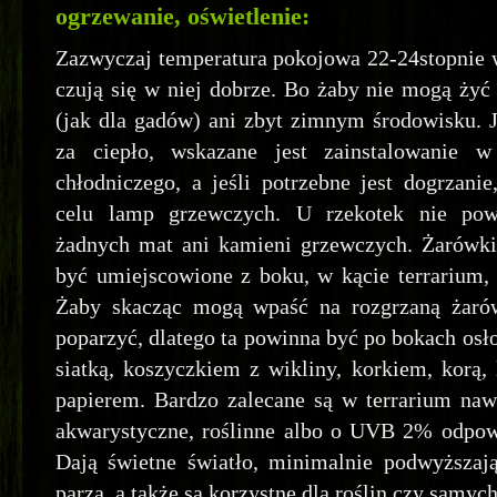
ogrzewanie, oświetlenie:
Zazwyczaj temperatura pokojowa 22-24stopnie 
czują się w niej dobrze. Bo żaby nie mogą żyć
(jak dla gadów) ani zbyt zimnym środowisku.
za ciepło, wskazane jest zainstalowanie w
chłodniczego, a jeśli potrzebne jest dogrzan
celu lamp grzewczych. U rzekotek nie pow
żadnych mat ani kamieni grzewczych. Żarówk
być umiejscowione z boku, w kącie terrarium, 
Żaby skacząc mogą wpaść na rozgrzaną żaró
poparzyć, dlatego ta powinna być po bokach osł
siatką, koszyczkiem z wikliny, korkiem, korą
papierem. Bardzo zalecane są w terrarium naw
akwarystyczne, roślinne albo o UVB 2% odpow
Dają świetne światło, minimalnie podwyższają
parzą, a także są korzystne dla roślin czy samych