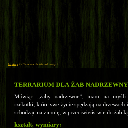
Artykuły
>>
Terrarium dla żab nadrzewnych
TERRARIUM DLA ŻAB NADRZEWN
Mówiąc „żaby nadrzewne”, mam na myśli 
rzekotki, które swe życie spędzają na drzewach 
schodząc na ziemię, w przeciwieństwie do żab l
kształt, wymiary: