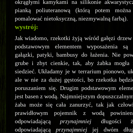
okrągłymi kamykami na silikonie akwarystyc
pianką poliuteranową (którą potem można
pomalować nietoksyczną, niezmywalną farbą).
wystrój:
Jak wiadomo, rzekotki żyją wśród gałęzi drzew
podstawowym elementem wyposażenia są 
gałązki, patyki, bambusy do łażenia. Nie po
grube i zbyt cienkie, tak, aby żabka mogła
siedzieć. Układamy je w terrarium pionowo, u
ale w nie za dużej gęstości, bo rzekotka będzi
poruszaniem się. Drugim podstawowym eleme
jest basen z wodą. Najmniejszym dopuszczalnym 
żaba może się cała zanurzyć, tak jak czło
prawidłowym pojemnik z wodą powinien
odpowiadającą
przynajmniej
długości ż
odpowiadającą
przynajmniej
jej dwóm dług