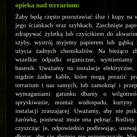
opieka nad terrarium:
Żaby będą często pozostawiać śluz i kupy na w
jego ściankach oraz szybkach. Zaschnięte pap
zdrapywać żyletką lub czyścikiem do akwarium
szyby, wystrój myjemy papierem lub gąbką 
użycia żadnych chemikaliów. Na bieżąco z
wszelkie odpadki organiczne, wymieniamy
basenik. Uważamy na instalacje elektryczne,
nigdzie żadne kable, które mogą porazić p
terrarium i nas samych, lub zamoknąć i przep
wymaganiami gatunku dbamy o wilgotno
spryskiwanie, montaż wodospadu, kurtyny
instalacji zraszającej. Uważamy, aby nie ps
żarówkę, ponieważ może ona pęknąć. Rośliny
czyszcząc je, odpowiednio podlewając, usuwaj
dbając, aby się zbytnio nie przegęszczały. Ni