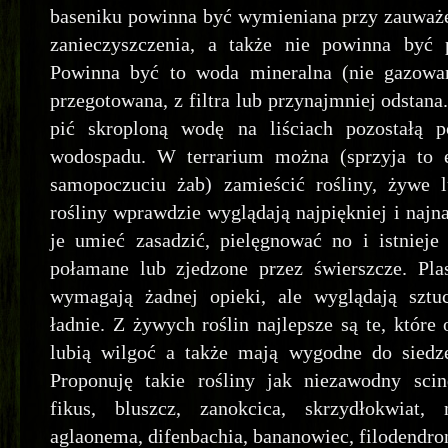
baseniku powinna być wymieniana przy zauważe
zanieczyszczenia, a także nie powinna być 
Powinna być to woda mineralna (nie gazowa
przegotowana, z filtra lub przynajmniej odstana
pić skroploną wodę na liściach pozostałą 
wodospadu. W terrarium można (sprzyja to 
samopoczuciu żab) zamieścić rośliny, żywe 
rośliny wprawdzie wyglądają najpiękniej i najnat
je umieć zasadzić, pielęgnować no i istnieje
połamane lub zjedzone przez świerszcze. Plas
wymagają żadnej opieki, ale wyglądają sztu
ładnie. Z żywych roślin najlepsze są te, które
lubią wilgoć a także mają wygodne do siedzen
Proponuję takie rośliny jak niezawodny scin
fikus, bluszcz, zanokcica, skrzydłokwiat,
aglaonema, difenbachia, bananowiec, filodendro