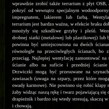
wprawdzie zrobić także terrarium z płyt OSB, 
pokryć od wewnątrz specjalnym wodoodporny
impregnatem, lakierem lub farbą. Wentyl
terrarium jest bardzo ważna, w efekcie braku do
mnożyły się szkodliwe grzyby i pleśń. Went
drobnej siatki (metalowej lub plastikowej) lub
powinna być umiejscowiona na dwóch ścianac
równolegle na przeciwległych ścianach, bo z
przeciąg. Najlepiej wentylację zamontować na s
ścianie albo na suficie i przedniej ściani
Drzwiczki mogą być przesuwane na szynach
zawiasach (uwaga na szpary, przez które mogą
owady karmowe). Nie powinno się robić klapy n
żaby widząc naszą rękę i twarz pojawiającą się 
drapieżnik i bardzo się wtedy stresują, skaczą w
i chowają.