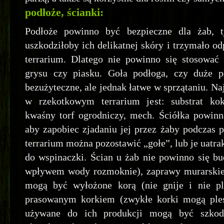
podłoże, ścianki:
Podłoże powinno być bezpieczne dla żab, tj
uszkodziłoby ich delikatnej skóry i trzymało o
terrarium. Dlatego nie powinno się stosować 
grysu czy piasku. Goła podłoga, czy duże p
bezużyteczne, ale jednak łatwe w sprzątaniu. N
w rzekotkowym terrarium jest: substrat kok
kwaśny torf ogrodniczy, mech. Ściółka powinn
aby zapobiec zjadaniu jej przez żaby podczas 
terrarium można pozostawić „gołe”, lub je uatr
do wspinaczki. Ścian u żab nie powinno się b
wpływem wody rozmoknie), zaprawy murarskiej
mogą być wyłożone korą (nie gnije i nie pleś
prasowanym korkiem (zwykłe korki mogą pleś
używane do ich produkcji mogą być szkod