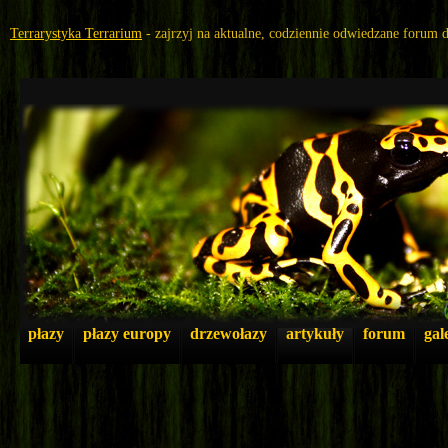
Terrarystyka Terrarium
- zajrzyj na aktualne, codziennie odwiedzane forum 
płazy
płazy europy
drzewołazy
artykuły
forum
gal